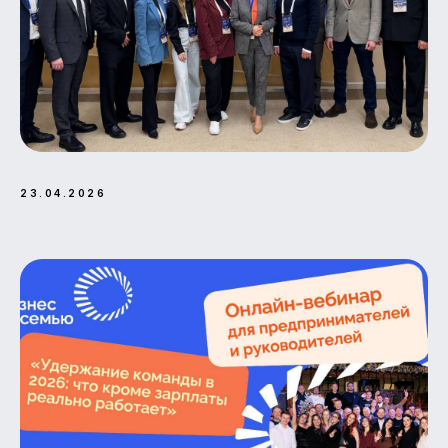
муниципальный округ Филёвский
парк,
ул. Барклая, д. 6 стр. 5, ком. 12П
Политика конфиденциальности
Оферта
info@бизнесзасемью.рф
На сайте использована фотография «Семейный портрет» семьи
Денис. Автор: Ларина Ирина Сергеевна.
Изображения от
freepik.com
23.04.2026