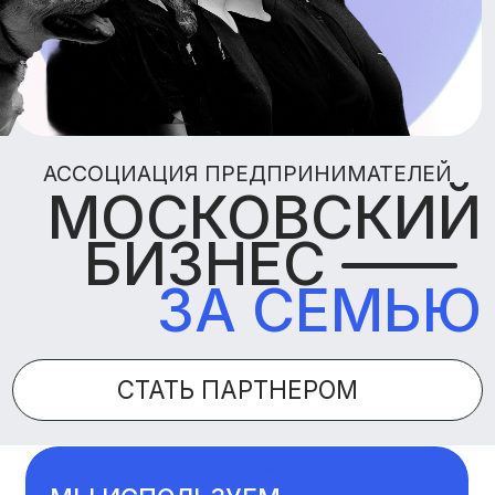
МОСКОВСКИЙ
БИЗНЕС
ЗА СЕМЬЮ
СТАТЬ ПАРТНЕРОМ
МЫ ИСПОЛЬЗУЕМ
ФАЙЛЫ «COOKIE»
ДЛЯ СБОРА И АНАЛИЗА
ИНФОРМАЦИИ О
ПРОИЗВОДИТЕЛЬНОСТИ И
ИСПОЛЬЗОВАНИИ САЙТА, А ТАКЖЕ
ДЛЯ УЛУЧШЕНИЯ И
ИНДИВИДУАЛЬНОЙ НАСТРОЙКИ
ПРЕДОСТАВЛЕНИЯ ИНФОРМАЦИИ.
НАЖИМАЯ КНОПКУ
«ПРИНЯТЬ»
ИЛИ
«ПРОДОЛЖАЯ ПОЛЬЗОВАТЬСЯ
САЙТОМ»
, ВЫ СОГЛАШАЕТЕСЬ НА
ОБРАБОТКУ ФАЙЛОВ «COOKIE».