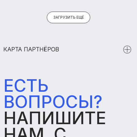
ЗАГРУЗИТЬ ЕЩЁ
ОТПРАВИТЬ
121087, г. Москва, вн.тер.г.
муниципальный округ Филёвский
парк,
ул. Барклая, д. 6 стр. 5, ком. 12П
Политика конфиденциальности
Оферта
info@бизнесзасемью.рф
На сайте использована фотография «Семейный портрет» семьи
Денис. Автор: Ларина Ирина Сергеевна.
Изображения от
freepik.com