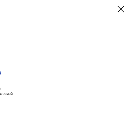
в
в
х семей