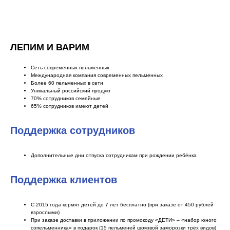
ЛЕПИМ И ВАРИМ
Сеть современных пельменных
Международная компания современных пельменных
Более 60 пельменных в сети
Уникальный российский продукт
70% сотрудников семейные
65% сотрудников имеют детей
Поддержка сотрудников
Дополнительные дни отпуска сотрудникам при рождении ребёнка
Поддержка клиентов
С 2015 года кормят детей до 7 лет бесплатно (при заказе от 450 рублей
взрослыми)
При заказе доставки в приложении по промокоду «ДЕТИ» – «набор юного
сопельменника» в подарок (15 пельменей шоковой заморозки трёх видов)