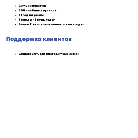
Сеть химчисток
600 приёмных пунктов
31 год на рынке
Трижды «Бренд года»
Более 2 миллионов клиентов ежегодно
Поддержка клиентов
Скидка 30% для многодетных семей