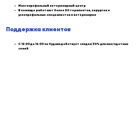
Многопрофильный ветеринарный центр
В команде работают более 50 терапевтов, хирургов и
узкопрофильных специалистов в ветеринарии
Поддержка клиентов
С 12:00 до 16:00‬ по будням действует скидка 30% для многодетных
семей