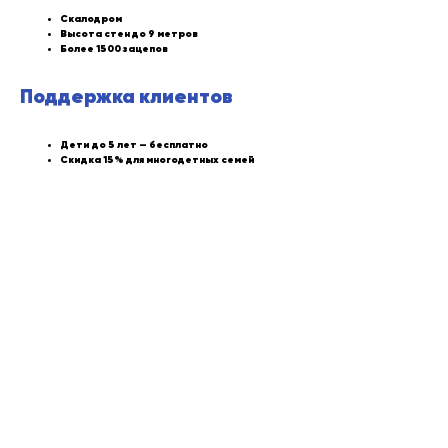
Скалодром
Высота стен до 9 метров
Более 1500 зацепов
Поддержка клиентов
Дети до 5 лет — бесплатно
Скидка 15% для многодетных семей